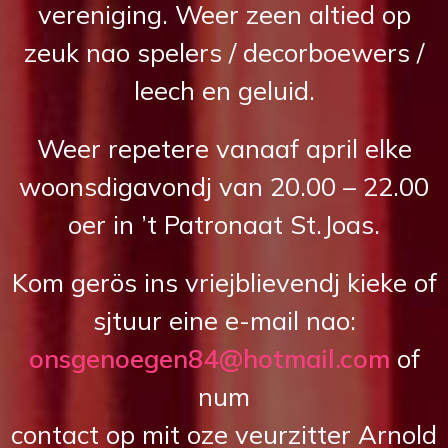
vereniging. Weer zeen altied op
zeuk nao spelers / decorboewers /
leech en geluid.
Weer repetere vanaaf april elke
woonsdigavondj van 20.00 – 22.00
oer in ’t Patronaat St.Joas.
Kom gerös ins vriejblievendj kieke of
sjtuur eine e-mail nao:
onsgenoegen84@hotmail.com
of
num
contact op mit oze veurzitter Arnold