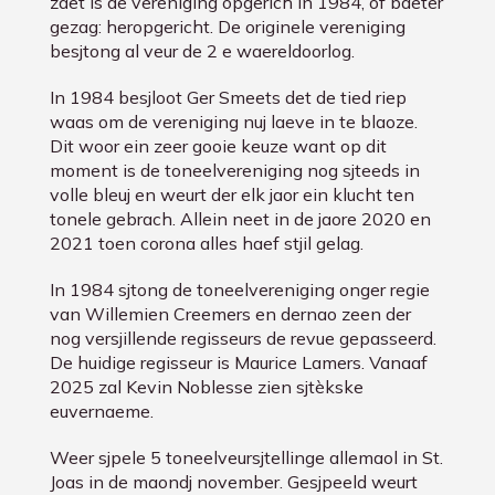
zaet is de vereniging opgerich in 1984, of baeter
gezag: heropgericht. De originele vereniging
besjtong al veur de 2 e waereldoorlog.
In 1984 besjloot Ger Smeets det de tied riep
waas om de vereniging nuj laeve in te blaoze.
Dit woor ein zeer gooie keuze want op dit
moment is de toneelvereniging nog sjteeds in
volle bleuj en weurt der elk jaor ein klucht ten
tonele gebrach. Allein neet in de jaore 2020 en
2021 toen corona alles haef stjil gelag.
In 1984 sjtong de toneelvereniging onger regie
van Willemien Creemers en dernao zeen der
nog versjillende regisseurs de revue gepasseerd.
De huidige regisseur is Maurice Lamers. Vanaaf
2025 zal Kevin Noblesse zien sjtèkske
euvernaeme.
Weer sjpele 5 toneelveursjtellinge allemaol in St.
Joas in de maondj november. Gesjpeeld weurt